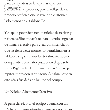
para bien y otras en las que hay que tener 
Photography
paciencia en el proceso, pero el reflejo de ese 
proceso prefieren que se revele en cualquier 
lado menos en el tabloncillo.
Y es que a pesar de tener un núcleo de nativas y 
refuerzos élite, todavía no han logrado engranar 
de manera efectiva para crear consistencia, lo 
que las tiene a este momento penúltimas en la 
tabla de la liga. Un núcleo totalmente nuevo 
comparado con el año pasado, en el que solo 
India Pagán y Kaela Hillaire son las únicas que 
repiten junto con Antingoine Sanabria, que en 
estos días fue dada de baja por el equipo.
Un Núcleo Altamente Ofensivo
A pesar del récord, el equipo cuenta con un 
núcleo altamente ofensivo, pero que no logran 