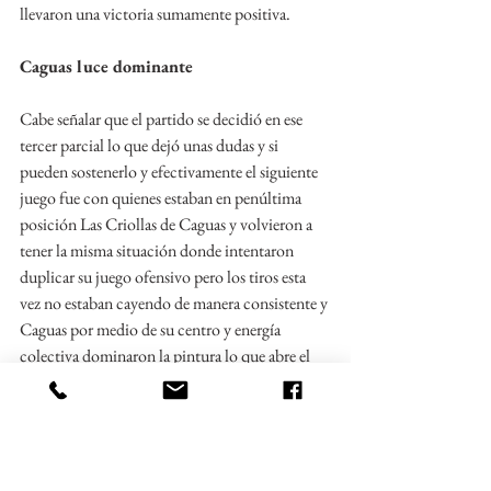
llevaron una victoria sumamente positiva. 
Caguas luce dominante 
Cabe señalar que el partido se decidió en ese 
tercer parcial lo que dejó unas dudas y si 
pueden sostenerlo y efectivamente el siguiente 
juego fue con quienes estaban en penúltima 
posición Las Criollas de Caguas y volvieron a 
tener la misma situación donde intentaron 
duplicar su juego ofensivo pero los tiros esta 
vez no estaban cayendo de manera consistente y 
Caguas por medio de su centro y energía 
colectiva dominaron la pintura lo que abre el 
espacio a preguntarse si el haber cambiaron a 
Emma Maywhester fue la movida correcta ya 
que ella podía contener a James pero en este 
caso Manatí pareciera estar apostando a la 
rapidez colectiva. 