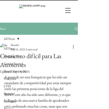
Post
All Posts
Manfel
All Posts
Sep 10, 2025
2 min read
Comienzo difícil para Las
Blogging Tips
Atenienses
Getting Started
Your Community
Updated:
Sep 13, 2025
A pesar de ser una franquicia que ha sido un 
Volleyball
estandarte de competitividad por estar siempre 
LVSF
entre las primeras posiciones de la liga del 
Personal
BSNF, este año ha sido uno diferente, y es que 
la llegada de una nueva familia de apoderados 
Sinfonica
está cambiando muchas cosas, unas que son 
Musica